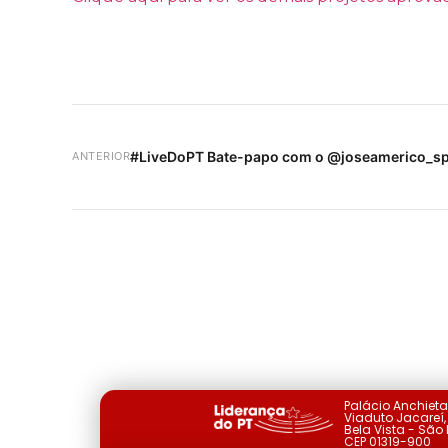
#LiveDoPT Bate-papo com o @joseamerico_s
ANTERIOR
Palácio Anchiet
Viaduto Jacareí, 
Bela Vista - São
CEP 01319-900