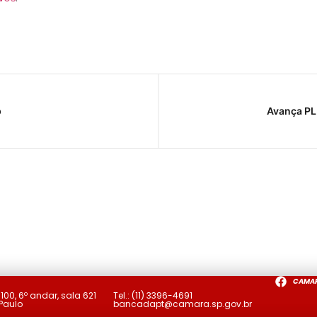
p
Avança PL
CAMA
a
100, 6º andar, sala 621
Tel.:
(11) 3396-4691
 Paulo
bancadapt@camara.sp.gov.br