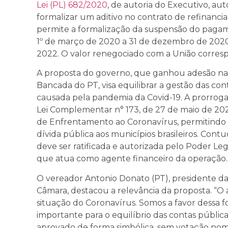
Lei (PL) 682/2020
, de autoria do Executivo, aut
formalizar um aditivo no contrato de refinanc
permite a formalização da suspensão do pagam
1º de março de 2020 a 31 de dezembro de 2020
2022. O valor renegociado com a União corresp
A proposta do governo, que ganhou adesão na
Bancada do PT, visa equilibrar a gestão das co
causada pela pandemia da Covid-19. A prorrog
Lei Complementar n° 173, de 27 de maio de 20
de Enfrentamento ao Coronavírus, permitindo
dívida pública aos municípios brasileiros. Con
deve ser ratificada e autorizada pelo Poder Leg
que atua como agente financeiro da operação.
O vereador Antonio Donato (PT), presidente d
Câmara, destacou a relevância da proposta. “O 
situação do Coronavírus. Somos a favor dessa 
importante para o equilíbrio das contas pública
aprovado de forma simbólica, sem votação nomin