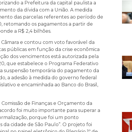
orizando a Prefeitura da capital paulista a
iamento da dívida com a União. A medida
ento das parcelas referentes ao período de
, retomando os pagamentos a partir de
onde a R$ 2,4 bilhões.
 Câmara e contou com voto favorável da
ntas públicas em função da crise econômica
ação dos vencimentos está autorizada pela
20, que estabelece o Programa Federativo
 a suspensão temporária do pagamento da
tudo, a adesão à medida do governo federal
islativo e encaminhada ao Banco do Brasil,
a Comissão de Finanças e Orçamento da
acordo foi muito importante para superar a
formalização, porque foi um ponto
s da cidade de São Paulo”. O projeto foi
al no painel eletrônico do Plenário 1º de