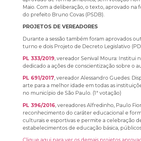
Maio. Com a deliberação, o texto, aprovado na 
do prefeito Bruno Covas (PSDB).
PROJETOS DE VEREADORES
Durante a sessão também foram aprovados outr
turno e dois Projeto de Decreto Legislativo (PD
PL 333/2019
, vereador Senival Moura: Institui 
dedicado a ações de conscientização sobre o au
PL 691/2017
, vereador Alessandro Guedes: Dis
arte para a melhor idade em todas as instituiç
no município de São Paulo. (1ª votação)
PL 396/2016
, vereadores Alfredinho, Paulo Fiori
reconhecimento do caráter educacional e form
culturais e esportivas e permite a celebração d
estabelecimentos de educação básica, públicos.
Clique aqui para ver os demais projetos aprova