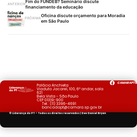
Fim do FUNDEB? Seminário discute
ANTERIOR
financiamento da educação
Oficina discute orçamento para Moradia
PRÓXIMA
em São Paulo
CAMARAPTS
Palácio Anchieta
Viaduto Jacareí, 100, 6º andar, sala
621
Bela Vista - São Paulo
CEP 01319-900
Tel.:
(11) 3396-4691
bancadapt@camara.sp.gov.br
© Liderança do PT - Todos os direitos reservados | Dev
Daniel Bryan