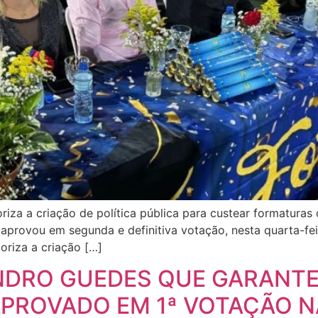
oriza a criação de política pública para custear formaturas
provou em segunda e definitiva votação, nesta quarta-feira
oriza a criação […]
NDRO GUEDES QUE GARANT
APROVADO EM 1ª VOTAÇÃO 