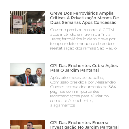
Greve Dos Ferroviários Amplia
Críticas À Privatização Menos De
Duas Semanas Após Concessão
Governo precisou recorrer à CPTM
após incêndio em trem da Trivia
Trens; ferroviários iniciam greve por
tempo indeterminado e defendem
reestatização dos ramais São Paulo
CPI Das Enchentes Cobra Ações
Para O Jardim Pantanal
Após oito meses de trabalho,
Comissão presidida por Alessandro
Guedes aprova documento de 364
páginas com importantes
recomendações para ajudar no
combate às enchentes,
alagamentos
CPI Das Enchentes Encerra
Investigação No Jardim Pantanal