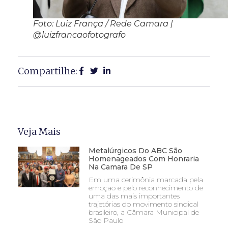
Foto: Luiz França / Rede Camara |
@luizfrancaofotografo
Compartilhe:
Veja Mais
Metalúrgicos Do ABC São
Homenageados Com Honraria
Na Camara De SP
Em uma cerimônia marcada pela
emoção e pelo reconhecimento de
uma das mais importantes
trajetórias do movimento sindical
brasileiro, a Câmara Municipal de
São Paulo