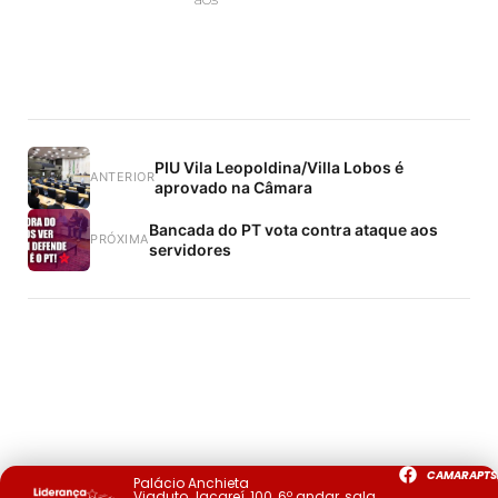
PIU Vila Leopoldina/Villa Lobos é
ANTERIOR
aprovado na Câmara
Bancada do PT vota contra ataque aos
PRÓXIMA
servidores
CAMARAPTS
Palácio Anchieta
Viaduto Jacareí, 100, 6º andar, sala