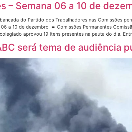
s – Semana 06 a 10 de deze
bancada do Partido dos Trabalhadores nas Comissões per
 06 a 10 de dezembro ➨ Comissões Permanentes Comissão 
o colegiado aprovou 19 itens presentes na pauta do dia. Ent
ABC será tema de audiência p