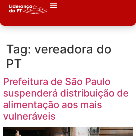
Tag:
vereadora do
PT
Prefeitura de São Paulo
suspenderá distribuição de
alimentação aos mais
vulneráveis