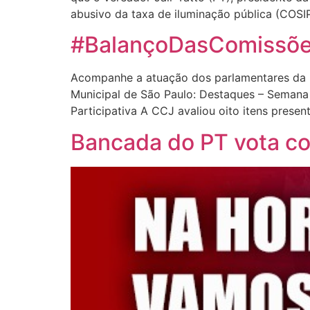
abusivo da taxa de iluminação pública (COSI
#BalançoDasComissões
Acompanhe a atuação dos parlamentares da 
Municipal de São Paulo: Destaques – Semana
Participativa A CCJ avaliou oito itens prese
Bancada do PT vota co