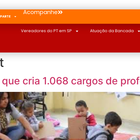
Acompanhe
 PARTE
Vereadores do PT em SP
Atuação da Bancada
t
que cria 1.068 cargos de pro