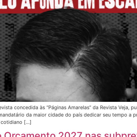
vista concedida às “Páginas Amarelas” da Revista Veja, pu
andatário da maior cidade do país dedicar seu tempo a pro
cotidiano […]
o Orçamento 2027 nas subpre